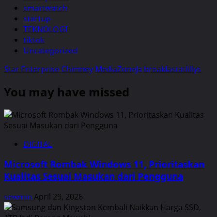
smartwatch
startup
TEKNOLOGI
tiktok
Uncategorized
Star Enterprise Chimney
MediaZoneJa
breakfastatlillys
You may have missed
DIGITAL
Microsoft Rombak Windows 11, Prioritaskan
Kualitas Sesuai Masukan dari Pengguna
sewmin
April 29, 2026