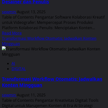
Desainer dan Penulis
Mengubah
Cara
sewmin
August 13, 2025
Kita
Table of Contents Pengantar Software Kolaborasi Kreatif
Bekerja
untuk Videografer: Mempercepat Proses Produksi
Platform Kolaborasi Penulis: Menciptakan Konten...
Read
Read More
more
Transformasi Workflow Otomatis: Jadwalkan Konten
about
Mingguan
Kolaborasi
Real-
Time:
AI
Tools
DIGITAL
Kreatif
untuk
Transformasi Workflow Otomatis: Jadwalkan
Desainer
Konten Mingguan
dan
Penulis
sewmin
August 11, 2025
Table of Contents Pengantar Kreativitas Digital: Tools
Digital untuk Manajemen Konten di Era AI Strategi