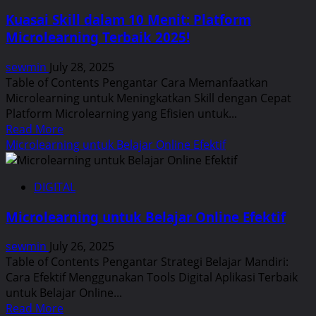
Kuasai Skill dalam 10 Menit: Platform
Microlearning Terbaik 2025!
sewmin
July 28, 2025
Table of Contents Pengantar Cara Memanfaatkan
Microlearning untuk Meningkatkan Skill dengan Cepat
Platform Microlearning yang Efisien untuk...
Read
Read More
more
Microlearning untuk Belajar Online Efektif
about
Kuasai
DIGITAL
Skill
dalam
Microlearning untuk Belajar Online Efektif
10
Menit:
sewmin
July 26, 2025
Platform
Table of Contents Pengantar Strategi Belajar Mandiri:
Microlearning
Cara Efektif Menggunakan Tools Digital Aplikasi Terbaik
Terbaik
untuk Belajar Online...
2025!
Read
Read More