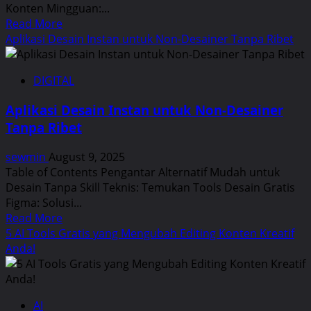
Konten Mingguan:...
Read
Read More
more
Aplikasi Desain Instan untuk Non-Desainer Tanpa Ribet
about
Transformasi
DIGITAL
Workflow
Otomatis:
Aplikasi Desain Instan untuk Non-Desainer
Jadwalkan
Tanpa Ribet
Konten
Mingguan
sewmin
August 9, 2025
Table of Contents Pengantar Alternatif Mudah untuk
Desain Tanpa Skill Teknis: Temukan Tools Desain Gratis
Figma: Solusi...
Read
Read More
more
5 AI Tools Gratis yang Mengubah Editing Konten Kreatif
about
Anda!
Aplikasi
Desain
Instan
AI
untuk