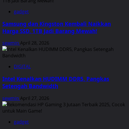
gadget
Samsung dan Kingston Kembali Naikkan
Harga SSD, 1TB Jadi Barang Mewah!
sewmin
April 28, 2026
DIGITAL
Intel Kenalkan HUDIMM DDR5, Pangkas
Setengah Bandwidth
sewmin
April 27, 2026
gadget