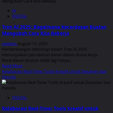
AI
DIGITAL
Tren AI 2025: Bagaimana Kecerdasan Buatan
Mengubah Cara Kita Bekerja
sewmin
August 15, 2025
Perkembangan teknologi dalam Tren AI 2025
menunjukkan perubahan besar dalam dunia kerja.
Kecerdasan buatan tidak lagi hanya...
Read
Read More
more
Kolaborasi Real-Time: Tools Kreatif untuk Desainer dan
about
Penulis
Tren
AI
2025:
DIGITAL
Bagaimana
Kecerdasan
Kolaborasi Real-Time: Tools Kreatif untuk
Buatan