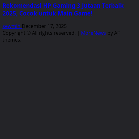
Rekomendasi HP Gaming 3 Jutaan Terbaik
2025, Cocok untuk Main Game!
sewmin
December 17, 2025
Copyright © All rights reserved.
|
MoreNews
by AF
themes.