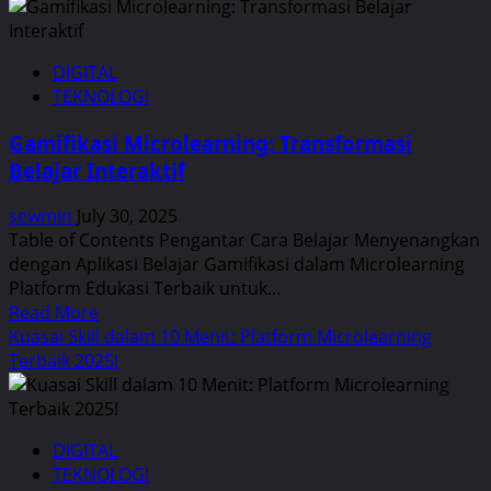
about
Kursus
Gratis
DIGITAL
Bersertifikat
TEKNOLOGI
Resmi:
Tingkatkan
Gamifikasi Microlearning: Transformasi
Skill
Belajar Interaktif
&
Portofolio!
sewmin
July 30, 2025
Table of Contents Pengantar Cara Belajar Menyenangkan
dengan Aplikasi Belajar Gamifikasi dalam Microlearning
Platform Edukasi Terbaik untuk...
Read
Read More
more
Kuasai Skill dalam 10 Menit: Platform Microlearning
about
Terbaik 2025!
Gamifikasi
Microlearning:
Transformasi
DIGITAL
Belajar
TEKNOLOGI
Interaktif