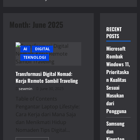
Month:
June 2025
RECENT
POSTS
Microsoft
AI
DIGITAL
Rombak
TEKNOLOGI
Windows 11,
Prioritaska
Transformasi Digital Nomad:
n Kualitas
Kerja Remote Sambil Traveling
Sesuai
sewmin
June 30, 2025
Masukan
Table of Contents
dari
Pengantar Laptop Lifestyle:
Pengguna
Cara Kerja dari Mana Saja
dan Menikmati Hidup
Samsung
Nomaden Tips Digital...
dan
Kingston