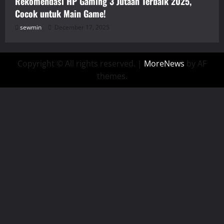
Rekomendasi HP Gaming 3 Jutaan Terbaik 2025,
Cocok untuk Main Game!
sewmin
December 17, 2025
Copyright © All rights reserved.
|
MoreNews
by AF
themes.