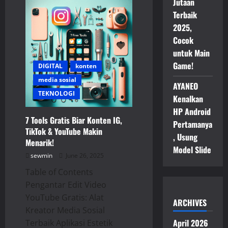
Jutaan
Fokus
Terbaik
Terbaik
untuk
Produktivitas
2025,
Kerja
Cocok
dan
Belajar!
untuk Main
Game!
DIGITAL
konten
media sosial
AYANEO
TEKNOLOGI
Kenalkan
HP Android
7 Tools Gratis Biar Konten IG,
Pertamanya
TikTok & YouTube Makin
, Usung
Menarik!
Model Slide
sewmin
June 26, 2025
Table of Contents
Pengantar Edit Video
YouTube Gratis: Alat
ARCHIVES
Kreator Media Sosial
April 2026
Terbaik Aplikasi Estetik