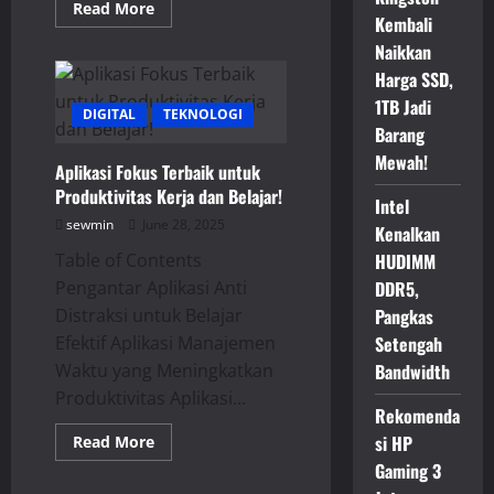
Read
Read More
Kembali
more
about
Naikkan
Transformasi
Digital
Harga SSD,
Nomad:
Kerja
1TB Jadi
DIGITAL
Remote
TEKNOLOGI
Sambil
Barang
Traveling
Mewah!
Aplikasi Fokus Terbaik untuk
Produktivitas Kerja dan Belajar!
Intel
sewmin
June 28, 2025
Kenalkan
Table of Contents
HUDIMM
Pengantar Aplikasi Anti
DDR5,
Distraksi untuk Belajar
Pangkas
Efektif Aplikasi Manajemen
Setengah
Waktu yang Meningkatkan
Bandwidth
Produktivitas Aplikasi...
Rekomenda
Read
si HP
Read More
more
Gaming 3
about
Aplikasi