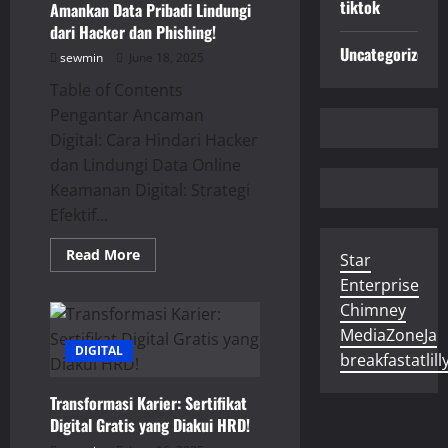
Pribadi!
tiktok
Amankan Data Pribadi Lindungi
dari Hacker dan Phishing!
Uncategorized
sewmin
June 18, 2025
Table of Contents
Pengantar Ancaman
Digital: Cara Hindari Hacker
dan Lindungi Data Online
Keamanan Digital: Strategi
Efektif...
Read
Read More
Star
more
about
Enterprise
Amankan
Chimney
Data
Pribadi
MediaZoneJa
Lindungi
DIGITAL
dari
breakfastatlill
Hacker
dan
Phishing!
Transformasi Karier: Sertifikat
Digital Gratis yang Diakui HRD!