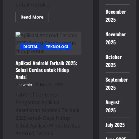
untuk TikTok...
December
Read
Read More
2025
more
about
7
November
Tools
Gratis
2025
Biar
DIGITAL
Konten
TEKNOLOGI
IG,
TikTok
October
&
Aplikasi Android Terbaik 2025:
2025
YouTube
Makin
Solusi Cerdas untuk Hidup
Menarik!
Anda!
September
sewmin
June 24, 2025
2025
Table of Contents
August
Pengantar Aplikasi
2025
Kesehatan Android Terbaik
2025 untuk Gaya Hidup
July 2025
Sehat Aplikasi Produktivitas
Android Terbaik...