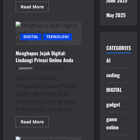
June 2025
Read
Read More
more
May 2025
about
Aplikasi
Android
Terbaik
2025:
DIGITAL
Solusi
TEKNOLOGI
Cerdas
untuk
CATEGORIES
Hidup
Menghapus Jejak Digital:
Anda!
Lindungi Privasi Online Anda
AI
sewmin
June 22, 2025
coding
Table of Contents
Pengantar Edukasi Privasi
DIGITAL
Digital: Bersihkan Jejak
Online dan Lindungi Data
gadget
Pribadi Anda Tips Aman...
game
Read
Read More
more
online
about
Menghapus
Jejak