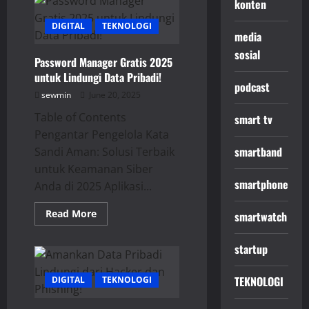
konten
Digital:
Lindungi
DIGITAL
Privasi
TEKNOLOGI
media
Online
Anda
sosial
Password Manager Gratis 2025
untuk Lindungi Data Pribadi!
podcast
sewmin
June 20, 2025
Table of Contents
smart tv
Pengantar Pengelola Kata
smartband
Sandi Aman: Solusi Terbaik
untuk Keamanan Siber
smartphone
Anda di 2025 Aplikasi...
Read
Read More
smartwatch
more
about
Password
startup
Manager
Gratis
2025
TEKNOLOGI
DIGITAL
untuk
TEKNOLOGI
Lindungi
Data