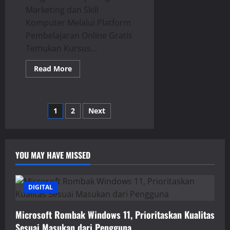
Marketing dan Skill
Komputer Melalui Platform
Pembelajaran Online Gratis
Temukan Kursus...
Read
Read More
more
about
Temukan
7
Platform
Posts
1
2
Next
Belajar
Gratis
untuk
pagination
Kuasai
Skill
Digital
YOU MAY HAVE MISSED
Anda!
DIGITAL
Microsoft Rombak Windows 11, Prioritaskan Kualitas
Sesuai Masukan dari Pengguna