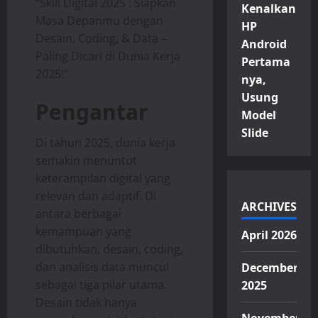
“Skill Digital 2025 : Siapkan
Kenalkan
Masa Depanmu dengan
HP
Desain, Coding, & Data –
Android
Paling Dicari di Dunia Kerja
Pertama
2025!”
nya,
Usung
Pengantar
Model
Slide
Di tahun 2025, dunia kerja
semakin menuntut
keterampilan digital yang
relevan dan adaptif. Di
ARCHIVES
antara berbagai
kemampuan yang
April 2026
dibutuhkan, desain, coding,
dan analisis data muncul
December
sebagai tiga pilar utama.
2025
Desain tidak hanya