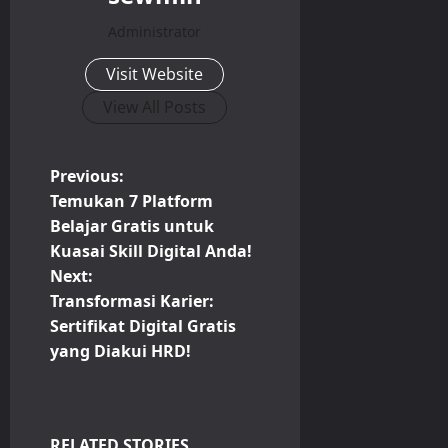
Administrator
Visit Website
View All Posts
P
Previous:
Temukan 7 Platform
o
Belajar Gratis untuk
Kuasai Skill Digital Anda!
s
Next:
t
Transformasi Karier:
Sertifikat Digital Gratis
n
yang Diakui HRD!
a
v
RELATED STORIES