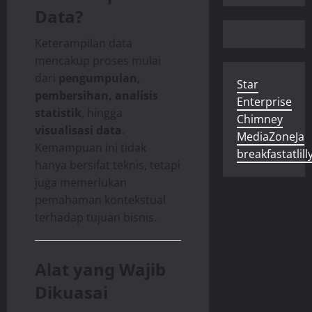
Data?
Keterampilan data
mencakup proses mulai
dari
pengumpulan,
Star
pembersihan, analisis
Enterprise
statistik
, hingga
Chimney
visualisasi data
.
MediaZoneJa
Kemampuan ini tidak
breakfastatlill
hanya bersifat teknis, tetapi
juga memerlukan
pemahaman kontekstual
terhadap tujuan bisnis.
Alat yang Wajib
Dikuasai