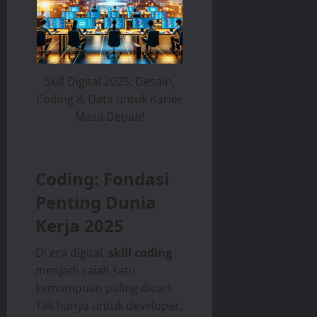
Skill Digital 2025: Desain,
Coding & Data untuk Karier
Masa Depan!
Coding: Fondasi
Penting Dunia
Kerja 2025
Di era digital,
skill coding
menjadi salah satu
kemampuan paling dicari.
Tak hanya untuk developer,