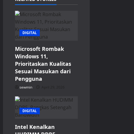
i
g
a
DIGITAL
t
Microsoft Rombak
Windows 11,
i
Prioritaskan Kualitas
o
Sesuai Masukan dari
Pengguna
n
sewmin
April 29, 2026
DIGITAL
Intel Kenalkan