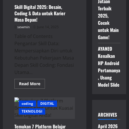
Jutaan
Skill Digital 2025: Desain,
Terbaik
Coding & Data untuk Karier
2025,
Masa Depan!
Cocok
sewmin
June 14, 2025
untuk Main
Table of Contents
Game!
Pengantar Skill Data:
AYANEO
Mempersiapkan Diri untuk
Kenalkan
Kebutuhan Pekerjaan Masa
HP Android
Depan Skill Coding: Fondasi
Pertamanya
Utama...
, Usung
Read
Read More
Model Slide
more
about
Skill
Digital
2025:
coding
DIGITAL
Desain,
TEKNOLOGI
Coding
ARCHIVES
&
Data
untuk
April 2026
Temukan 7 Platform Belajar
Karier