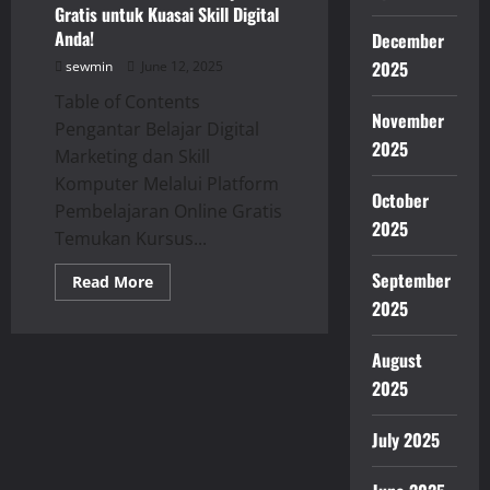
Masa
Gratis untuk Kuasai Skill Digital
Depan!
Anda!
December
2025
sewmin
June 12, 2025
Table of Contents
November
Pengantar Belajar Digital
2025
Marketing dan Skill
Komputer Melalui Platform
October
Pembelajaran Online Gratis
2025
Temukan Kursus...
September
Read
Read More
more
2025
about
Temukan
7
August
Platform
Belajar
2025
Gratis
untuk
Kuasai
Skill
July 2025
Digital
Anda!