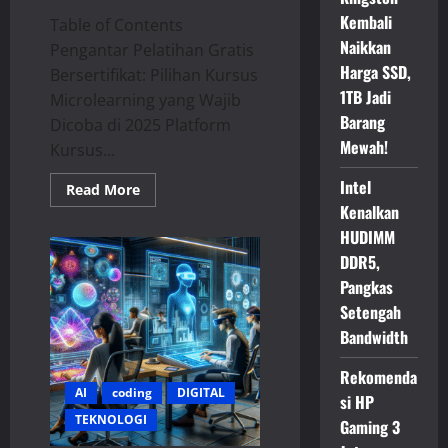
Kembali
Table of Contents
Naikkan
Pengantar Pelatihan Gratis
Harga SSD,
Bersertifikat: Pilihan Kursus
1TB Jadi
Microlearning yang Wajib
Barang
Dicoba di 2025 Platform
Mewah!
Kursus...
Intel
Read
Read More
more
Kenalkan
about
Kursus
HUDIMM
Gratis
Bersertifikat
DDR5,
Resmi:
Pangkas
Tingkatkan
Skill
Setengah
&
Portofolio!
Bandwidth
Rekomenda
AI
coding
DIGITAL
si HP
TEKNOLOGI
Gaming 3