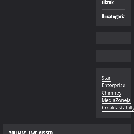
tiktok
Uncategorized
Star
Enterprise
Chimney
MediaZoneJa
breakfastatlill
YOU MAY HAVE MISSED