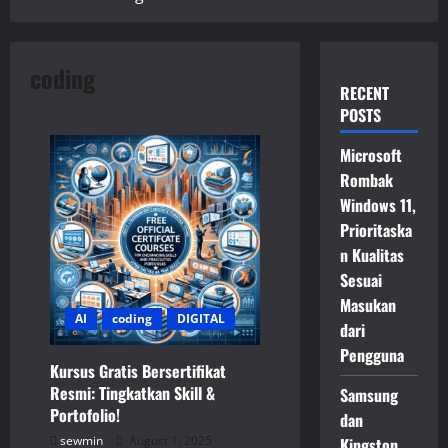
coding
RECENT
POSTS
Microsoft
Rombak
Windows 11,
Prioritaska
n Kualitas
Sesuai
Masukan
AI
coding
DIGITAL
dari
Pengguna
Kursus Gratis Bersertifikat
Resmi: Tingkatkan Skill &
Samsung
Portofolio!
dan
sewmin
August 1, 2025
Kingston