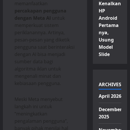
memanfaatkan
Kenalkan
percakapan pengguna
HP
dengan Meta AI
untuk
Android
memperkuat sistem
Pertama
periklanannya. Artinya,
nya,
pesan-pesan yang diketik
Usung
pengguna saat berinteraksi
Model
dengan AI bisa menjadi
Slide
sumber data bagi
algoritma iklan untuk
mengenali minat dan
kebiasaan pengguna.
ARCHIVES
April 2026
Meski Meta menyebut
langkah ini untuk
December
“meningkatkan
2025
pengalaman pengguna”,
banyak pihak menilai hal