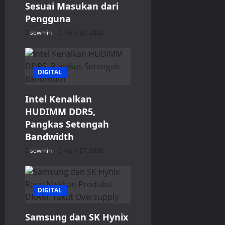
o
Sesuai Masukan dari
Pengguna
n
sewmin
April 29, 2026
DIGITAL
Intel Kenalkan
HUDIMM DDR5,
Pangkas Setengah
Bandwidth
sewmin
April 27, 2026
DIGITAL
Samsung dan SK Hynix