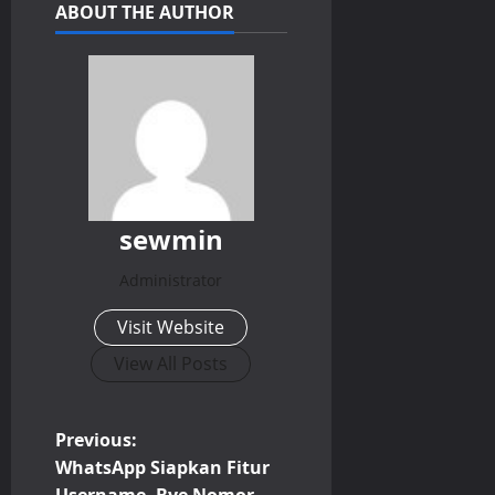
ABOUT THE AUTHOR
sewmin
Administrator
Visit Website
View All Posts
P
Previous:
WhatsApp Siapkan Fitur
o