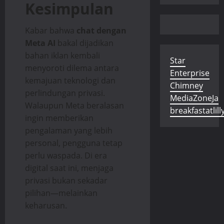
Kesimpulan
Kabar bahwa
chat dengan
Meta AI
bakal dijadikan
bahan iklan kembali
Star
menyoroti dilema antara
Enterprise
kemajuan teknologi dan
Chimney
perlindungan privasi.
MediaZoneJa
Walaupun Meta beralasan
breakfastatlill
ingin memberikan
pengalaman yang lebih
personal, pengguna tetap
perlu waspada. Di era
digital saat ini, menjaga
privasi bukan sekadar
pilihan—melainkan
keharusan.