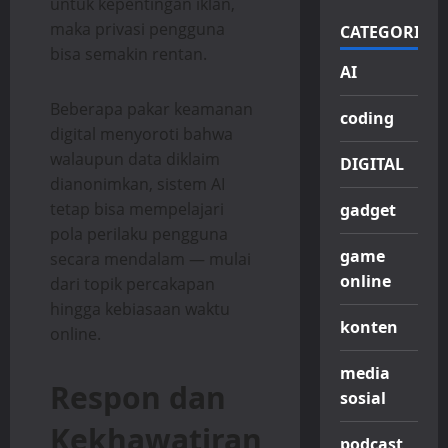
untuk kepentingan iklan,
maka privasi pengguna
CATEGORIES
bisa semakin rentan.
AI
Beberapa pakar keamanan
coding
digital menyoroti bahwa
walaupun data diklaim
DIGITAL
dianonimkan, sistem AI
tetap bisa mempelajari
gadget
pola perilaku pengguna
game
secara mendalam — mulai
online
dari topik percakapan
hingga kebiasaan waktu
konten
online.
media
Respon dan
sosial
Kekhawatiran
podcast