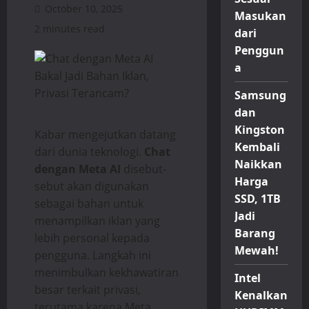
October 10, 2025
Masukan
2 minutes read
dari
Penggun
a
Samsung
dan
Kingston
Kabar mengejutkan datang
Kembali
dari dunia teknologi.
Chat
Naikkan
dengan Meta AI
disebut-
Harga
sebut akan digunakan
SSD, 1TB
sebagai bahan untuk
Jadi
menampilkan iklan yang
Barang
lebih personal kepada
Mewah!
pengguna. Langkah ini
menimbulkan kekhawatiran
Intel
besar terkait privasi,
Kenalkan
terutama karena Meta