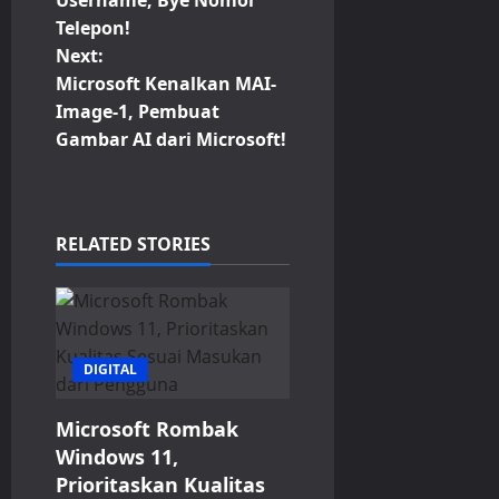
Username, Bye Nomor
Telepon!
s
Next:
t
Microsoft Kenalkan MAI-
Image-1, Pembuat
n
Gambar AI dari Microsoft!
a
v
RELATED STORIES
i
g
a
DIGITAL
t
Microsoft Rombak
Windows 11,
i
Prioritaskan Kualitas