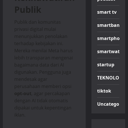
Publik
smart tv
Publik dan komunitas
smartband
privasi digital mulai
menunjukkan penolakan
smartphone
terhadap kebijakan ini.
Mereka menilai Meta harus
smartwatch
lebih transparan mengenai
startup
bagaimana data dari AI
digunakan. Pengguna juga
TEKNOLOGI
mendesak agar
perusahaan memberi opsi
tiktok
opt-out
, agar percakapan
dengan AI tidak otomatis
Uncategorize
dipakai untuk kepentingan
iklan.