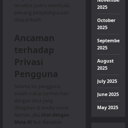
November
tersebut justru membuka
2025
peluang penyalahgunaan
data pribadi.
October
2025
Ancaman
September
terhadap
2025
Privasi
August
2025
Pengguna
July 2025
Selama ini, pengguna
sudah cukup berhati-hati
June 2025
dengan data yang
May 2025
dibagikan di media sosial.
Namun, jika
chat dengan
Meta AI
ikut dianalisis