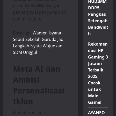
HUDIMM
dikenal memiliki riwayat
DDR5,
panjang soal pengumpulan
Pangkas
data pengguna.
Setengah
Bandwidt
Baca juga
Wamen Isyana
h
Sebut Sekolah Garuda Jadi
Rekomen
Langkah Nyata Wujudkan
dasi HP
SDM Unggul
Gaming 3
Jutaan
Meta AI dan
Terbaik
2025,
Ambisi
Cocok
Personalisasi
untuk
Main
Iklan
Game!
Meta berencana
AYANEO