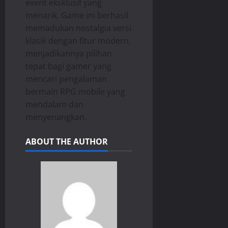
event eksklusif yang
menarik. Game ini berhasil
memadukan nostalgia versi
klasik dengan fitur modern,
menjadikannya pilihan
tepat bagi gamer yang
mencari pengalaman
bermain RPG mobile yang
mendalam dan
menyenangkan.
ABOUT THE AUTHOR