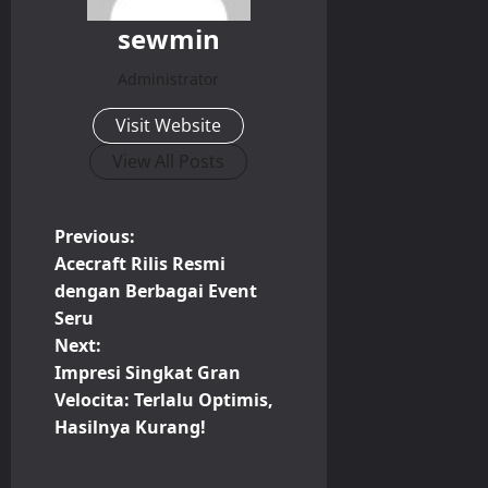
sewmin
Administrator
Visit Website
View All Posts
P
Previous:
Acecraft Rilis Resmi
o
dengan Berbagai Event
Seru
s
Next:
t
Impresi Singkat Gran
Velocita: Terlalu Optimis,
n
Hasilnya Kurang!
a