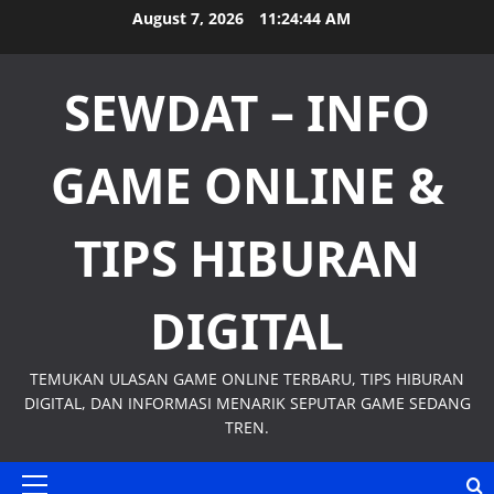
Skip
August 7, 2026
11:24:44 AM
to
content
SEWDAT – INFO
GAME ONLINE &
TIPS HIBURAN
DIGITAL
TEMUKAN ULASAN GAME ONLINE TERBARU, TIPS HIBURAN
DIGITAL, DAN INFORMASI MENARIK SEPUTAR GAME SEDANG
TREN.