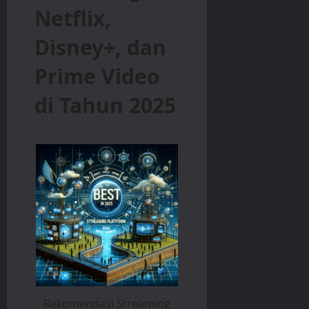
Netflix,
Disney+, dan
Prime Video
di Tahun 2025
Rekomendasi Streaming