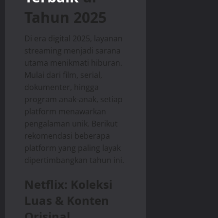
Tahun 2025
Di era digital 2025, layanan
streaming menjadi sarana
utama menikmati hiburan.
Mulai dari film, serial,
dokumenter, hingga
program anak-anak, setiap
platform menawarkan
pengalaman unik. Berikut
rekomendasi beberapa
platform yang paling layak
dipertimbangkan tahun ini.
Netflix: Koleksi
Luas & Konten
Orisinal