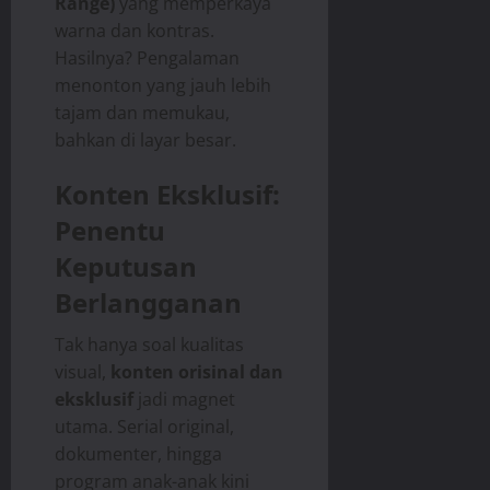
Range)
yang memperkaya
warna dan kontras.
Hasilnya? Pengalaman
menonton yang jauh lebih
tajam dan memukau,
bahkan di layar besar.
Konten Eksklusif:
Penentu
Keputusan
Berlangganan
Tak hanya soal kualitas
visual,
konten orisinal dan
eksklusif
jadi magnet
utama. Serial original,
dokumenter, hingga
program anak-anak kini