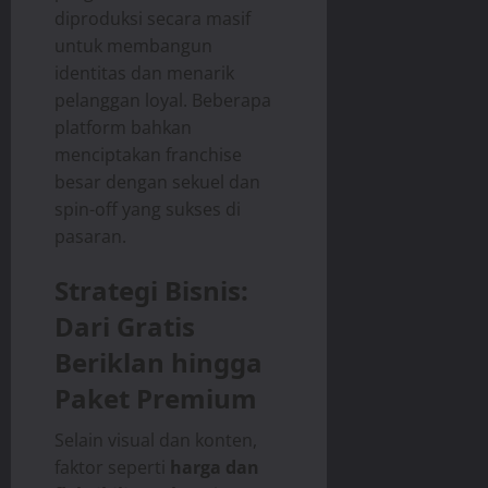
diproduksi secara masif
untuk membangun
identitas dan menarik
pelanggan loyal. Beberapa
platform bahkan
menciptakan franchise
besar dengan sekuel dan
spin-off yang sukses di
pasaran.
Strategi Bisnis:
Dari Gratis
Beriklan hingga
Paket Premium
Selain visual dan konten,
faktor seperti
harga dan