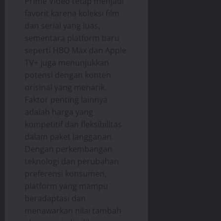
Prime Video tetap menjadi
favorit karena koleksi film
dan serial yang luas,
sementara platform baru
seperti HBO Max dan Apple
TV+ juga menunjukkan
potensi dengan konten
orisinal yang menarik.
Faktor penting lainnya
adalah harga yang
kompetitif dan fleksibilitas
dalam paket langganan.
Dengan perkembangan
teknologi dan perubahan
preferensi konsumen,
platform yang mampu
beradaptasi dan
menawarkan nilai tambah