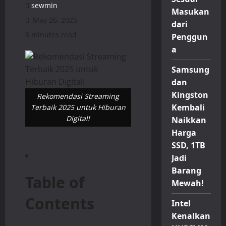
sewmin
Masukan
May 26, 2025
dari
6 minutes read
Penggun
a
Samsung
dan
Kingston
Rekomendasi Streaming
Kembali
Terbaik 2025 untuk Hiburan
Digital!
Naikkan
Harga
SSD, 1TB
Jadi
Barang
Table of
Mewah!
Contents
Intel
Kenalkan