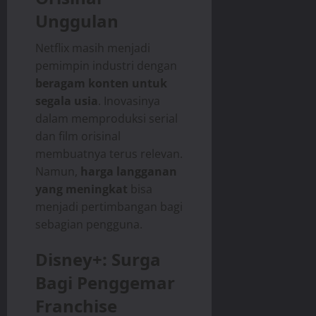
Unggulan
Netflix masih menjadi
pemimpin industri dengan
beragam konten untuk
segala usia
. Inovasinya
dalam memproduksi serial
dan film orisinal
membuatnya terus relevan.
Namun,
harga langganan
yang meningkat
bisa
menjadi pertimbangan bagi
sebagian pengguna.
Disney+: Surga
Bagi Penggemar
Franchise