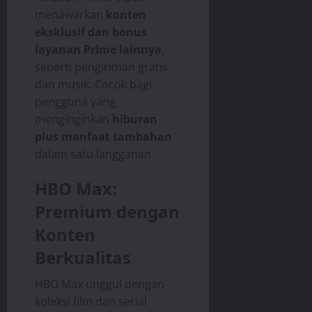
menawarkan
konten
eksklusif dan bonus
layanan Prime lainnya
,
seperti pengiriman gratis
dan musik. Cocok bagi
pengguna yang
menginginkan
hiburan
plus manfaat tambahan
dalam satu langganan.
HBO Max:
Premium dengan
Konten
Berkualitas
HBO Max unggul dengan
koleksi film dan serial