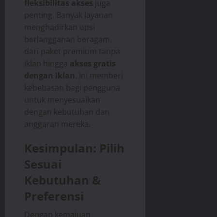
fleksibilitas akses
juga
penting. Banyak layanan
menghadirkan opsi
berlangganan beragam,
dari paket premium tanpa
iklan hingga
akses gratis
dengan iklan
. Ini memberi
kebebasan bagi pengguna
untuk menyesuaikan
dengan kebutuhan dan
anggaran mereka.
Kesimpulan: Pilih
Sesuai
Kebutuhan &
Preferensi
Dengan kemajuan