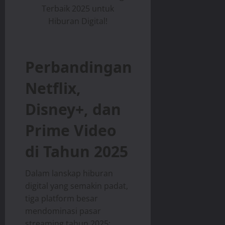
Terbaik 2025 untuk
Hiburan Digital!
Perbandingan
Netflix,
Disney+, dan
Prime Video
di Tahun 2025
Dalam lanskap hiburan
digital yang semakin padat,
tiga platform besar
mendominasi pasar
streaming tahun 2025: