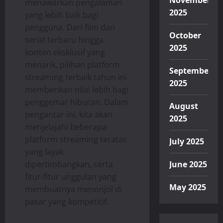
November
menawarkan pengalaman
2025
yang lebih baik bagi
pengguna. Dari film dan
October
serial terbaru hingga
2025
konten eksklusif yang
menarik, pilihan platform
September
streaming terbaik tahun ini
2025
memberikan nilai lebih bagi
penggemar hiburan. Dalam
August
pengantar ini, kita akan
2025
menjelajahi beberapa
platform streaming teratas
July 2025
yang layak
dipertimbangkan, serta
June 2025
fitur-fitur unggulan yang
May 2025
membuatnya menonjol di
pasar yang kompetitif.