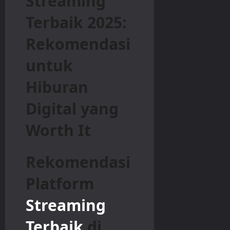
Streaming
Terbaik 2025:
Rekomendasi
untuk
Hiburan
Digital yang
Worth It
Rekomendasi
Platform
Streaming
Terbaik
di