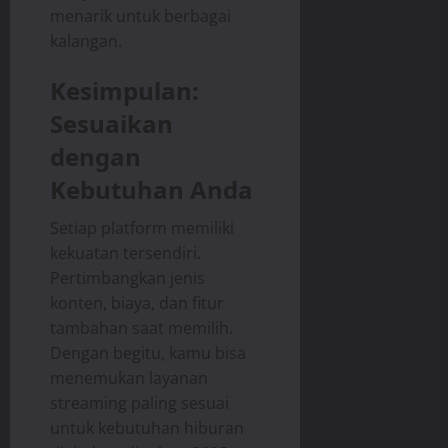
menarik untuk berbagai
kalangan.
Kesimpulan:
Sesuaikan
dengan
Kebutuhan Anda
Setiap platform memiliki
kekuatan tersendiri.
Pertimbangkan jenis
konten, biaya, dan fitur
tambahan saat memilih.
Dengan begitu, kamu bisa
menemukan layanan
streaming paling sesuai
untuk kebutuhan hiburan