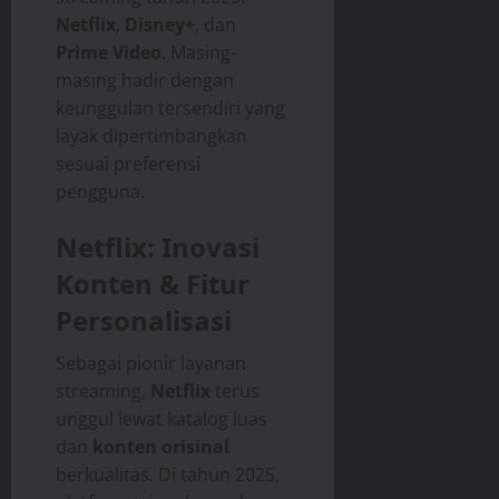
Netflix
,
Disney+
, dan
Prime Video
. Masing-
masing hadir dengan
keunggulan tersendiri yang
layak dipertimbangkan
sesuai preferensi
pengguna.
Netflix: Inovasi
Konten & Fitur
Personalisasi
Sebagai pionir layanan
streaming,
Netflix
terus
unggul lewat katalog luas
dan
konten orisinal
berkualitas. Di tahun 2025,