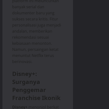
platform ini meluncurkan
banyak serial dan
dokumenter baru yang
sukses secara kritis. Fitur
personalisasi juga menjadi
andalan, memberikan
rekomendasi sesuai
kebiasaan menonton.
Namun, persaingan ketat
menuntut Netflix terus
berinovasi.
Disney+:
Surganya
Penggemar
Franchise Ikonik
Disney+
menonjol berkat