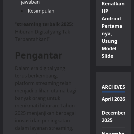
jawaban
Kenalkan
Kesimpulan
HP
Android
“
streaming terbaik 2025
:
Pertama
Hiburan Digital yang Tak
nya,
Terbantahkan!”
Usung
Model
Pengantar
Slide
Dalam era digital yang
terus berkembang,
platform streaming telah
ARCHIVES
menjadi pilihan utama bagi
banyak orang untuk
April 2026
menikmati hiburan. Tahun
December
2025 menjanjikan berbagai
2025
inovasi dan peningkatan
dalam layanan streaming,