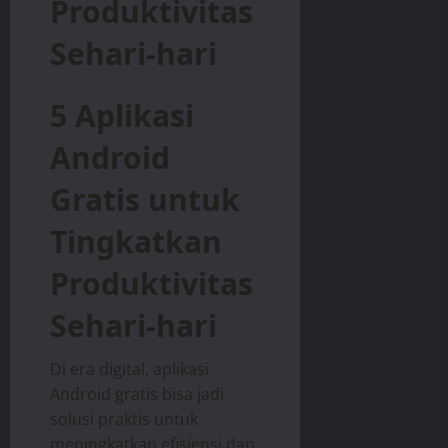
Produktivitas
Sehari-hari
5 Aplikasi
Android
Gratis untuk
Tingkatkan
Produktivitas
Sehari-hari
Di era digital, aplikasi
Android gratis bisa jadi
solusi praktis untuk
meningkatkan efisiensi dan