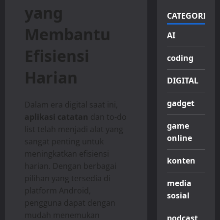
yang
CATEGORIES
Membantu
AI
Efisiensi
coding
Harian
DIGITAL
gadget
Dalam era digital saat ini,
aplikasi catatan
dan to-do
game
list telah menjadi alat yang
online
sangat penting untuk
meningkatkan efisiensi
konten
harian. Dengan berbagai
pilihan yang tersedia di
media
platform Android,
sosial
pengguna dapat dengan
mudah menemukan
podcast