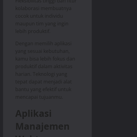
Fleksibilitas tinggi dan fitur
kolaborasi membuatnya
cocok untuk individu
maupun tim yang ingin
lebih produktif.
Dengan memilih aplikasi
yang sesuai kebutuhan,
kamu bisa lebih fokus dan
produktif dalam aktivitas
harian. Teknologi yang
tepat dapat menjadi alat
bantu yang efektif untuk
mencapai tujuanmu.
Aplikasi
Manajemen