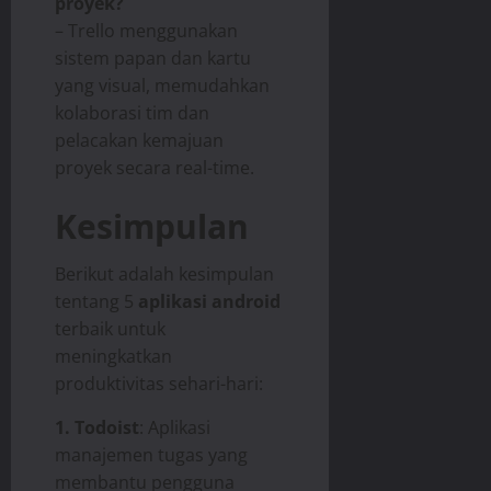
proyek?
– Trello menggunakan
sistem papan dan kartu
yang visual, memudahkan
kolaborasi tim dan
pelacakan kemajuan
proyek secara real-time.
Kesimpulan
Berikut adalah kesimpulan
tentang 5
aplikasi android
terbaik untuk
meningkatkan
produktivitas sehari-hari:
1. Todoist
: Aplikasi
manajemen tugas yang
membantu pengguna