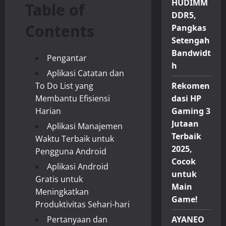
HUDIMM
Table of
DDR5,
Contents
Pangkas
Setengah
Bandwidt
Pengantar
h
Aplikasi Catatan dan
To Do List yang
Rekomen
Membantu Efisiensi
dasi HP
Harian
Gaming 3
Jutaan
Aplikasi Manajemen
Terbaik
Waktu Terbaik untuk
2025,
Pengguna Android
Cocok
Aplikasi Android
untuk
Gratis untuk
Main
Meningkatkan
Game!
Produktivitas Sehari-hari
Pertanyaan dan
AYANEO