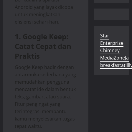
Android yang layak dicoba
untuk meningkatkan
efisiensi sehari-hari.
1. Google Keep:
Star
Enterprise
Catat Cepat dan
Chimney
Praktis
MediaZoneJa
breakfastatlill
Google Keep hadir dengan
antarmuka sederhana yang
memudahkan pengguna
mencatat ide dalam bentuk
teks, gambar, atau suara.
Fitur pengingat yang
terintegrasi membantu
kamu menyelesaikan tugas
tepat waktu.