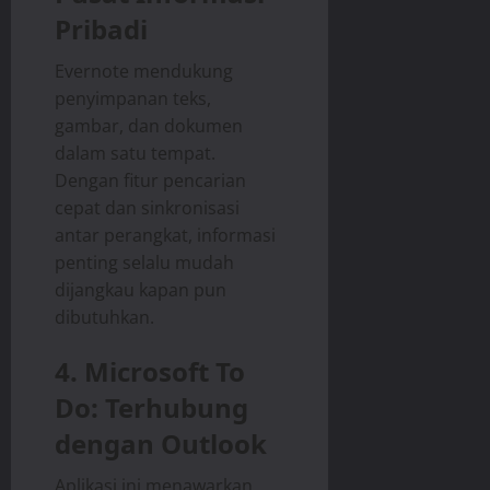
Pribadi
Evernote mendukung
penyimpanan teks,
gambar, dan dokumen
dalam satu tempat.
Dengan fitur pencarian
cepat dan sinkronisasi
antar perangkat, informasi
penting selalu mudah
dijangkau kapan pun
dibutuhkan.
4. Microsoft To
Do: Terhubung
dengan Outlook
Aplikasi ini menawarkan