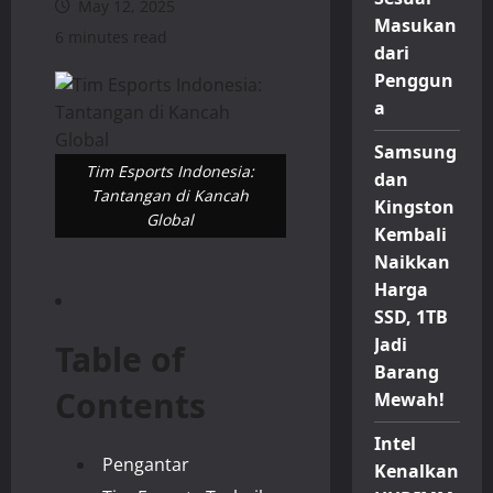
May 12, 2025
Masukan
6 minutes read
dari
Penggun
a
Samsung
Tim Esports Indonesia:
dan
Tantangan di Kancah
Kingston
Global
Kembali
Naikkan
Harga
SSD, 1TB
Jadi
Table of
Barang
Contents
Mewah!
Intel
Pengantar
Kenalkan