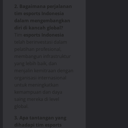
2. Bagaimana perjalanan
tim esports Indonesia
dalam mengembangkan
diri di kancah global?
Tim
esports Indonesia
telah berinvestasi dalam
pelatihan profesional,
membangun infrastruktur
yang lebih baik, dan
menjalin kemitraan dengan
organisasi internasional
untuk meningkatkan
kemampuan dan daya
saing mereka di level
global.
3. Apa tantangan yang
dihadapi tim esports