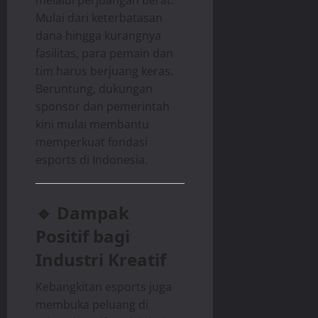
melalui perjuangan berat.
Mulai dari keterbatasan
dana hingga kurangnya
fasilitas, para pemain dan
tim harus berjuang keras.
Beruntung, dukungan
sponsor dan pemerintah
kini mulai membantu
memperkuat fondasi
esports di Indonesia.
🔹
Dampak
Positif bagi
Industri Kreatif
Kebangkitan esports juga
membuka peluang di