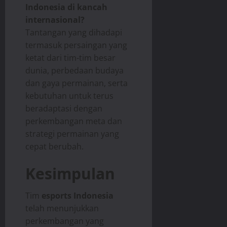
Indonesia di kancah
internasional?
Tantangan yang dihadapi
termasuk persaingan yang
ketat dari tim-tim besar
dunia, perbedaan budaya
dan gaya permainan, serta
kebutuhan untuk terus
beradaptasi dengan
perkembangan meta dan
strategi permainan yang
cepat berubah.
Kesimpulan
Tim
esports Indonesia
telah menunjukkan
perkembangan yang