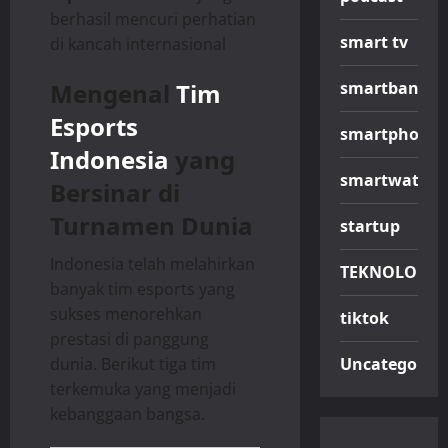
berhasil mencuri perhatian
smart tv
di kancah internasional
Mengenal
Tim
smartband
Esports
smartphone
Indonesia
yang
smartwatch
Bersinar di
Turnamen Dunia
startup
Indonesia telah melahirkan
TEKNOLOGI
banyak tim esports yang
sukses menorehkan
tiktok
prestasi di panggung
dunia. Berikut tiga tim
Uncategorize
terkemuka yang menjadi
kebanggaan bangsa.