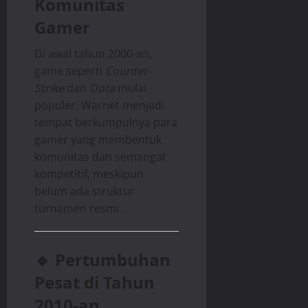
Komunitas
Gamer
Di awal tahun 2000-an,
game seperti
Counter-
Strike
dan
Dota
mulai
populer. Warnet menjadi
tempat berkumpulnya para
gamer yang membentuk
komunitas dan semangat
kompetitif, meskipun
belum ada struktur
turnamen resmi.
🔹 Pertumbuhan
Pesat di Tahun
2010-an