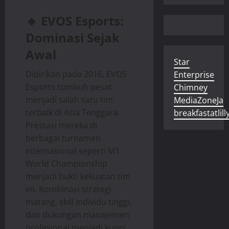
🔹
EVOS Esports:
Dominasi Sejak
Awal
Star
Didirikan pada 2016, EVOS
Enterprise
Esports tumbuh pesat
Chimney
menjadi salah satu tim
MediaZoneJa
terbaik di Asia Tenggara.
breakfastatlill
Prestasi mereka di
berbagai turnamen
internasional seperti M1
World Championship
menjadi bukti kekuatan tim
ini. Kombinasi strategi
matang, skill individu tinggi,
dan dukungan manajemen
profesional menjadi kunci