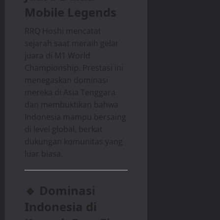
Mobile Legends
RRQ Hoshi mencatat
sejarah saat meraih gelar
juara di M1 World
Championship. Prestasi ini
menegaskan dominasi
mereka di Asia Tenggara
dan membuktikan bahwa
Indonesia mampu bersaing
di level global, berkat
dukungan komunitas yang
luar biasa.
🔹
Dominasi
Indonesia di