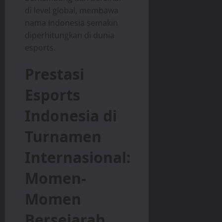
di level global, membawa
nama Indonesia semakin
diperhitungkan di dunia
esports.
Prestasi
Esports
Indonesia di
Turnamen
Internasional:
Momen-
Momen
Bersejarah