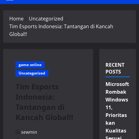
Primary
Menu
Home
Uncategorized
Tim Esports Indonesia: Tantangan di Kancah
Global!!
RECENT
game online
POSTS
Uncategorized
Microsoft
Tim Esports
Rombak
Indonesia:
Windows
Tantangan di
11,
Prioritas
Kancah Global!!
kan
Kualitas
sewmin
Sesuai