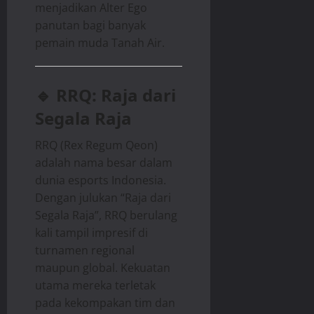
menjadikan Alter Ego
panutan bagi banyak
pemain muda Tanah Air.
🔹
RRQ: Raja dari
Segala Raja
RRQ (Rex Regum Qeon)
adalah nama besar dalam
dunia esports Indonesia.
Dengan julukan “Raja dari
Segala Raja”, RRQ berulang
kali tampil impresif di
turnamen regional
maupun global. Kekuatan
utama mereka terletak
pada kekompakan tim dan