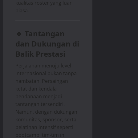
kualitas roster yang luar
biasa.
🔹
Tantangan
dan Dukungan di
Balik Prestasi
Perjalanan menuju level
internasional bukan tanpa
hambatan. Persaingan
ketat dan kendala
pendanaan menjadi
tantangan tersendiri.
Namun, dengan dukungan
komunitas, sponsor, serta
pelatihan intensif seperti
bootcamp, tim-tim ini