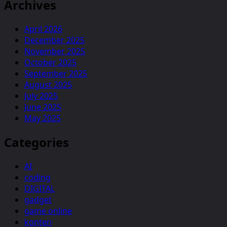
Archives
April 2026
December 2025
November 2025
October 2025
September 2025
August 2025
July 2025
June 2025
May 2025
Categories
AI
coding
DIGITAL
gadget
game online
konten