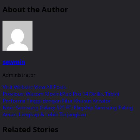
About the Author
sewmin
Administrator
Visit Website
View All Posts
Post
Previous:
Wacom MovinkPad Pro 14 Dirilis, Tablet
Performa Tinggi dengan Fitur Khusus Kreator
navigation
Next:
Samsung Galaxy S25 FE: Flagship Samsung Paling
Aman, Lengkap & Lebih Terjangkau
Related Stories