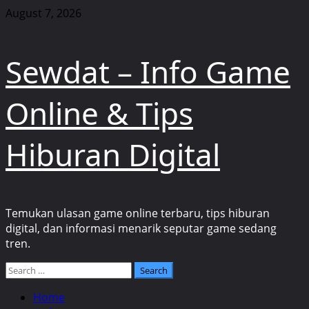
Skip
August 7, 2026
to
content
Sewdat – Info Game
Online & Tips
Hiburan Digital
Temukan ulasan game online terbaru, tips hiburan
digital, dan informasi menarik seputar game sedang
tren.
Primary
Search
Menu
for:
Home