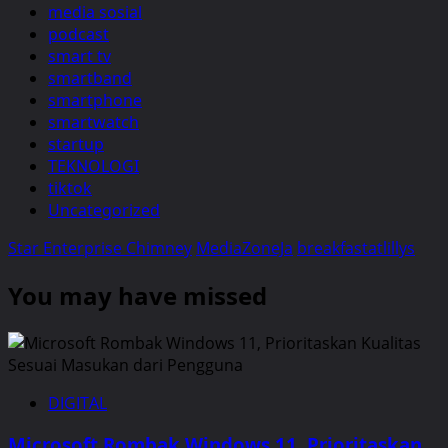
media sosial
podcast
smart tv
smartband
smartphone
smartwatch
startup
TEKNOLOGI
tiktok
Uncategorized
Star Enterprise Chimney
MediaZoneJa
breakfastatlillys
You may have missed
DIGITAL
Microsoft Rombak Windows 11, Prioritaskan