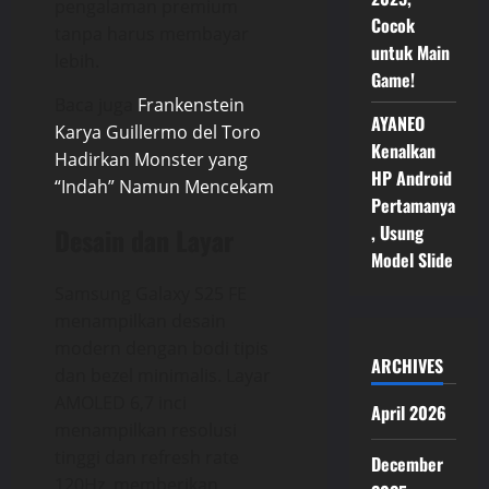
pengalaman premium
Cocok
tanpa harus membayar
untuk Main
lebih.
Game!
Baca juga
Frankenstein
AYANEO
Karya Guillermo del Toro
Kenalkan
Hadirkan Monster yang
HP Android
“Indah” Namun Mencekam
Pertamanya
, Usung
Desain dan Layar
Model Slide
Samsung Galaxy S25 FE
menampilkan desain
modern dengan bodi tipis
ARCHIVES
dan bezel minimalis. Layar
AMOLED 6,7 inci
April 2026
menampilkan resolusi
tinggi dan refresh rate
December
120Hz, memberikan