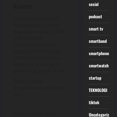
sosial
Kamera
podcast
Samsung Galaxy S25 FE
ditenagai oleh prosesor
smart tv
Snapdragon terbaru, RAM
8GB/12GB, dan
smartband
penyimpanan internal
hingga 512GB. Perangkat
smartphone
ini mampu menjalankan
aplikasi berat dan game
smartwatch
grafis tinggi dengan lancar.
startup
Sistem kamera
menghadirkan setup triple-
TEKNOLOGI
lens:
tiktok
Kamera utama 108MP
Uncategorized